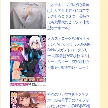
【オナホコスプレ初心者向
け】リアルボディにコスプ
レさせるコツ３つ！ 長持ち
にも効果大のヒミツ？【大
型オナホール】
メガストローク#2 ダイカイ
テンツイストホール(DNA JA
PAN) / メガストロークシリ
ーズ第2弾は360°ひねりのト
リックスター！ 突如現れた
不審者が動画でレビュー！
梓沙のワガママJKキツキツ
ホール＆早季子のハイソ妻
ふわふわホール(DNA JAPAN)