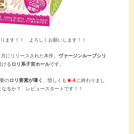
参ります！！ よろしくお願いします！！
11月にリリースされた本作。
ヴァージンループシリ
続ける
ロリ系子宮ホール
です。
心要の
ロリ要素が薄く
、惜しくも
★４
に終わりまし
となるか？ レビュースタートです！！