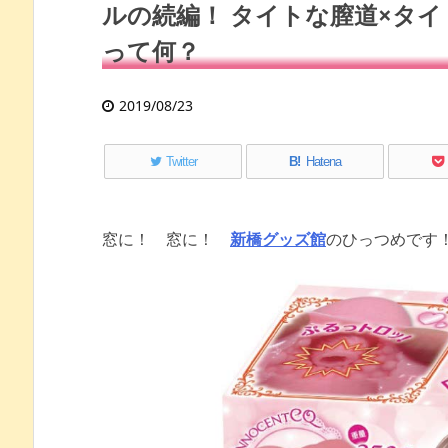
ルの続編！ タイトな膣道×タ
って何？
2019/08/23
Twitter
B!
Hatena
窓に！ 窓に！
新橋グッズ館
のひっつめです