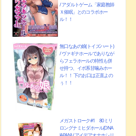
/ アダルトゲーム「家庭教師
Ｘ催眠」とのコラボホー
ル！！
無口なあの娘(トイズハート)
/ ヴァギナホールでありなが
らフェラホールの特性も併
せ持つ、イボ系甘噛みホー
ル！！ 下のお口は正直よの
ぅ！！
メガストローク#1 80ミリ
ロングナミヒダホール(DNA
JAPAN) / アイデアオナホシリ