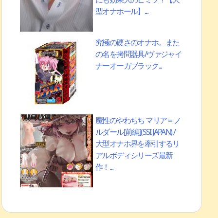
型オナホール】...
究極の硬さのオナホ。また
の名を拷問器具/ヴァジャイ
ナーオーガブラック...
魔性のやわちち マリア＝ノ
ルダール[前編](SSI JAPAN) /
大型オナホ界を牽引するリ
アルボディシリーズ最新
作！...