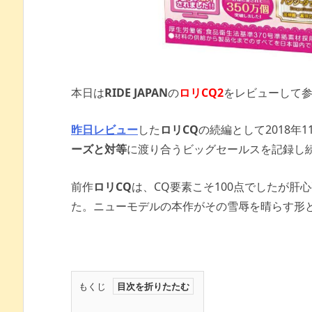
本日は
RIDE JAPAN
の
ロリCQ2
をレビューして
昨日レビュー
した
ロリCQ
の続編として2018年
ーズと対等
に渡り合うビッグセールスを記録し
前作
ロリCQ
は、CQ要素こそ100点でしたが肝
た。ニューモデルの本作がその雪辱を晴らす形
もくじ