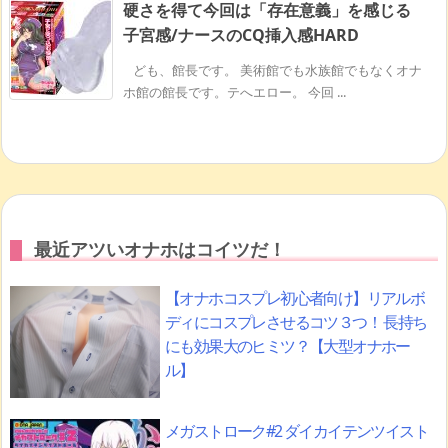
硬さを得て今回は「存在意義」を感じる
子宮感/ナースのCQ挿入感HARD
ども、館長です。 美術館でも水族館でもなくオナ
ホ館の館長です。テへエロー。 今回 ...
最近アツいオナホはコイツだ！
【オナホコスプレ初心者向け】リアルボ
ディにコスプレさせるコツ３つ！ 長持ち
にも効果大のヒミツ？【大型オナホー
ル】
メガストローク#2 ダイカイテンツイスト