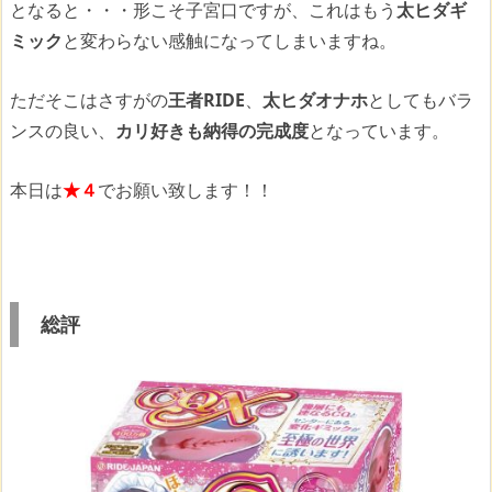
となると・・・形こそ子宮口ですが、これはもう
太ヒダギ
ミック
と変わらない感触になってしまいますね。
ただそこはさすがの
王者RIDE
、
太ヒダオナホ
としてもバラ
ンスの良い、
カリ好きも納得の完成度
となっています。
本日は
★４
でお願い致します！！
総評