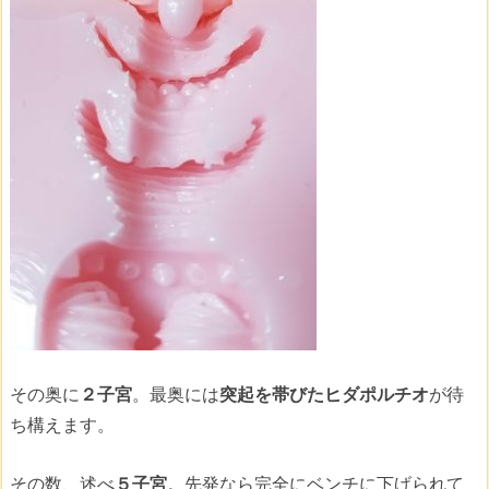
その奥に
２子宮
。最奥には
突起を帯びたヒダポルチオ
が待
ち構えます。
その数、述べ
５子宮
。先発なら完全にベンチに下げられて