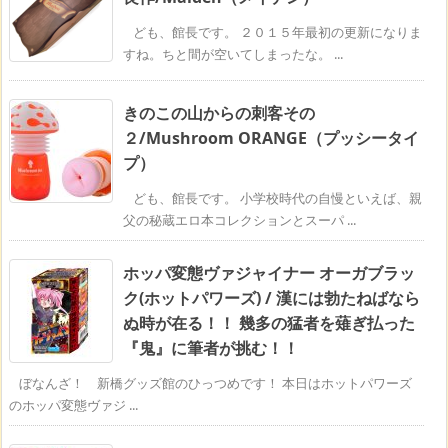
ども、館長です。 ２０１５年最初の更新になりま
すね。ちと間が空いてしまったな。 ...
きのこの山からの刺客その
２/Mushroom ORANGE（プッシータイ
プ）
ども、館長です。 小学校時代の自慢といえば、親
父の秘蔵エロ本コレクションとスーパ ...
ホッパ変態ヴァジャイナー オーガブラッ
ク(ホットパワーズ) / 漢には勃たねばなら
ぬ時が在る！！ 幾多の猛者を薙ぎ払った
『鬼』に筆者が挑む！！
ぼなんざ！ 新橋グッズ館のひっつめです！ 本日はホットパワーズ
のホッパ変態ヴァジ ...