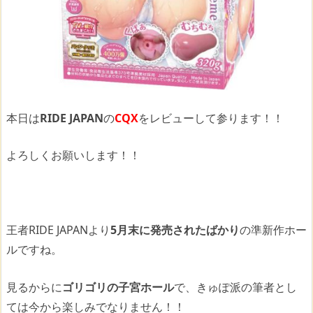
本日は
RIDE JAPAN
の
CQX
をレビューして参ります！！
よろしくお願いします！！
王者RIDE JAPANより
5月末に発売されたばかり
の準新作ホー
ルですね。
見るからに
ゴリゴリの子宮ホール
で、きゅぽ派の筆者とし
ては今から楽しみでなりません！！