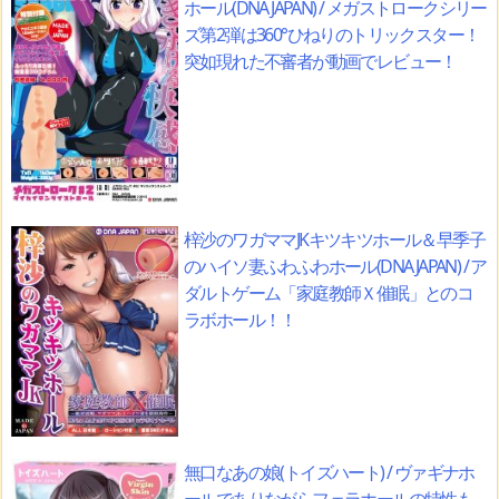
ホール(DNA JAPAN) / メガストロークシリー
ズ第2弾は360°ひねりのトリックスター！
突如現れた不審者が動画でレビュー！
梓沙のワガママJKキツキツホール＆早季子
のハイソ妻ふわふわホール(DNA JAPAN) / ア
ダルトゲーム「家庭教師Ｘ催眠」とのコ
ラボホール！！
無口なあの娘(トイズハート) / ヴァギナホ
ールでありながらフェラホールの特性も