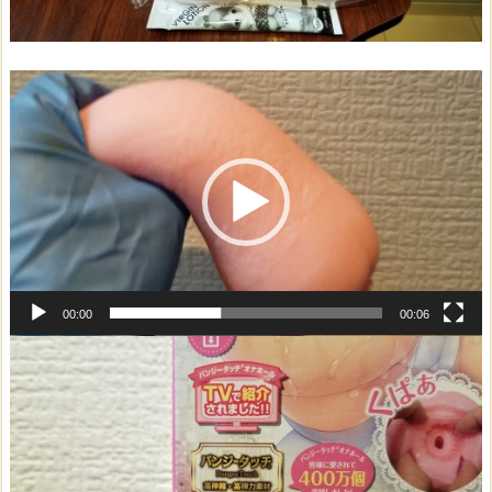
動
画
プ
レ
ー
ヤ
ー
00:00
00:06