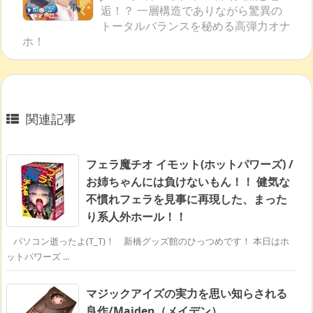
逅！？ 一層構造でありながら驚異の
トータルバランスを秘める高弾力オナ
ホ！
関連記事
フェラ魔チオ イモット(ホットパワーズ) /
お姉ちゃんには負けないもん！！ 健気な
不慣れフェラを見事に再現した、まった
り系人外ホール！！
パソコン逝ったよ(T_T)！ 新橋グッズ館のひっつめです！ 本日はホ
ットパワーズ ...
マジックアイズの実力を思い知らされる
良作/Maiden（メイデン）