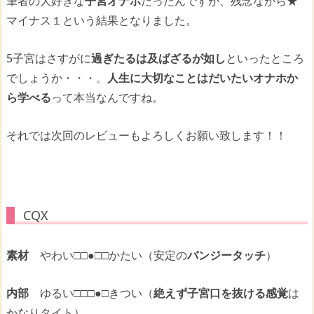
筆者の大好きな
子宮オナホ
だったんですが、残念ながら★
マイナス１という結果となりました。
5子宮はさすがに
過ぎたるは及ばざるが如し
といったところ
でしょうか・・・。
人生に大切なことはだいたいオナホか
ら学べる
って本当なんですね。
それでは次回のレビューもよろしくお願い致します！！
CQX
素材
やわい
□□●□□
かたい（安定の
バンジータッチ
）
内部
ゆるい
□□□●□
きつい（
絶えず子宮口を抜ける感覚
は
かなりタイト）