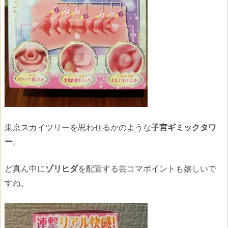
東京スカイツリーを思わせるかのような
子宮ギミックタワ
ー
。
ど真ん中に
ゾリヒダ
を配置する芸コマポイントも嬉しいで
すね。