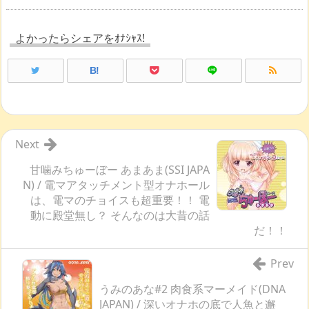
よかったらシェアをｵﾅｼｬｽ!
B!
Next
甘噛みちゅーぼー あまあま(SSI JAPA
N) / 電マアタッチメント型オナホール
は、電マのチョイスも超重要！！ 電
動に殿堂無し？ そんなのは大昔の話
だ！！
Prev
うみのあな#2 肉食系マーメイド(DNA
JAPAN) / 深いオナホの底で人魚と邂