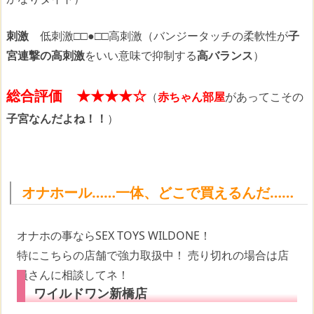
刺激
低刺激
□□●□□
高刺激（バンジータッチの柔軟性が
子
宮連撃の高刺激
をいい意味で抑制する
高バランス
）
総合評価 ★★★★☆
（
赤ちゃん部屋
があってこその
子宮なんだよね！！
）
オナホール……一体、どこで買えるんだ……
オナホの事ならSEX TOYS WILDONE！
特にこちらの店舗で強力取扱中！ 売り切れの場合は店
員さんに相談してネ！
ワイルドワン新橋店