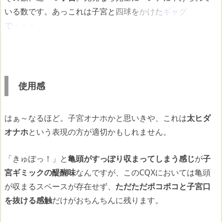
いる数です。あっこれは
子宮と
四球を
かけた
ギャグ
で
・・・
使用感
はぁ～なるほど。子宮オナホかと思いきや、これは
太ヒダ
オナホ
という表現の方が適切かもしれません。
「きゅぽっ！」と
亀頭がすっぽり収まってしまう感じ
が
子
宮ギミックの醍醐味
なんですが、このCQXにおいては亀頭
が収まるスペースが存在せず、
ただただポコポコと子宮口
を抜ける感触
だけがおちんちんに残ります。