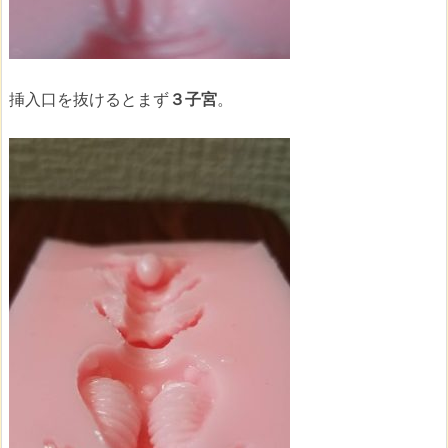
挿入口を抜けるとまず
３子宮
。