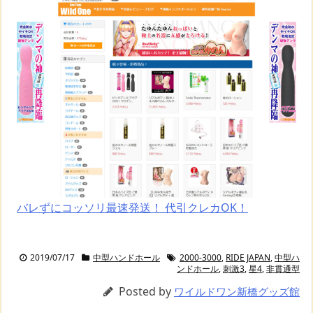
バレずにコッソリ最速発送！ 代引クレカOK！
2019/07/17
中型ハンドホール
2000-3000
,
RIDE JAPAN
,
中型ハ
ンドホール
,
刺激3
,
星4
,
非貫通型
Posted by
ワイルドワン新橋グッズ館