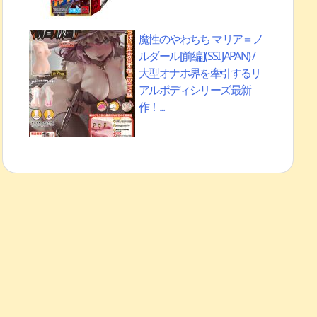
魔性のやわちち マリア＝ノ
ルダール[前編](SSI JAPAN) /
大型オナホ界を牽引するリ
アルボディシリーズ最新
作！...