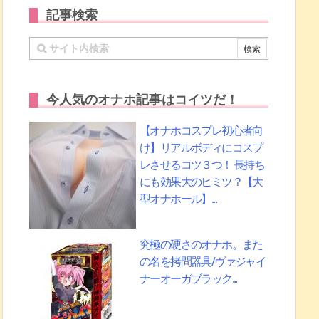
記事検索
今人気のオナホ記事はコイツだ！
【オナホコスプレ初心者向
け】リアルボディにコスプ
レさせるコツ３つ！ 長持ち
にも効果大のヒミツ？【大
型オナホール】...
究極の硬さのオナホ。また
の名を拷問器具/ヴァジャイ
ナーオーガブラック...