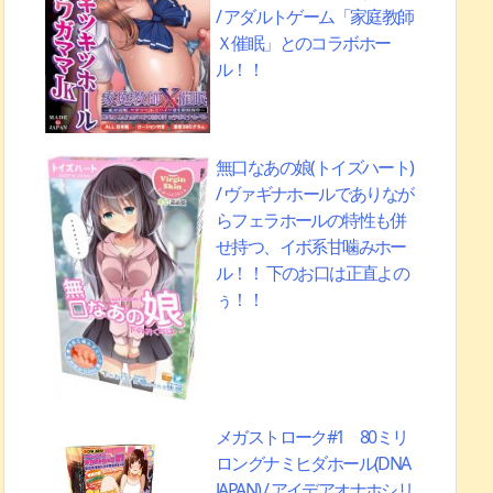
/ アダルトゲーム「家庭教師
Ｘ催眠」とのコラボホー
ル！！
無口なあの娘(トイズハート)
/ ヴァギナホールでありなが
らフェラホールの特性も併
せ持つ、イボ系甘噛みホー
ル！！ 下のお口は正直よの
ぅ！！
メガストローク#1 80ミリ
ロングナミヒダホール(DNA
JAPAN) / アイデアオナホシリ