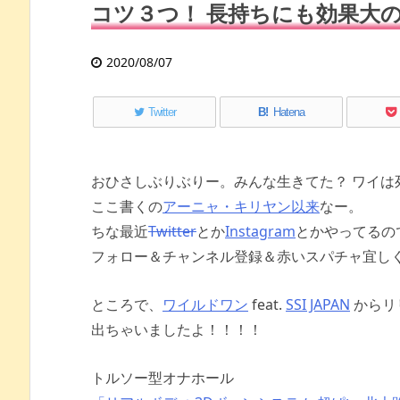
コツ３つ！ 長持ちにも効果大
2020/08/07
Twitter
B!
Hatena
おひさしぶりぶりー。みんな生きてた？ ワイは
ここ書くの
アーニャ・キリヤン以来
なー。
ちな最近
Twitter
とか
Instagram
とかやってるの
フォロー＆チャンネル登録＆赤いスパチャ宜し
ところで、
ワイルドワン
feat.
SSI JAPAN
からリ
出ちゃいましたよ！！！！
トルソー型オナホール