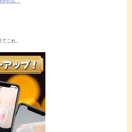
路かのん」
見てこれ。