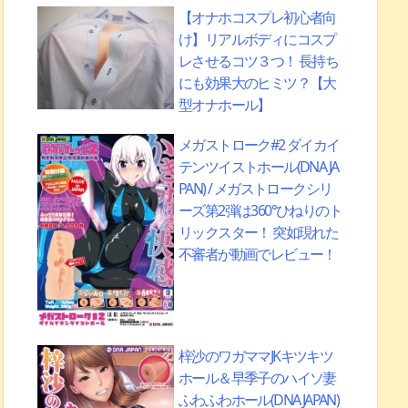
【オナホコスプレ初心者向
け】リアルボディにコスプ
レさせるコツ３つ！ 長持ち
にも効果大のヒミツ？【大
型オナホール】
メガストローク#2 ダイカイ
テンツイストホール(DNA JA
PAN) / メガストロークシリ
ーズ第2弾は360°ひねりのト
リックスター！ 突如現れた
不審者が動画でレビュー！
梓沙のワガママJKキツキツ
ホール＆早季子のハイソ妻
ふわふわホール(DNA JAPAN)