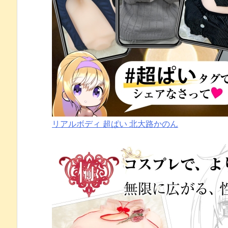
リアルボディ 超ぱい 北大路かのん