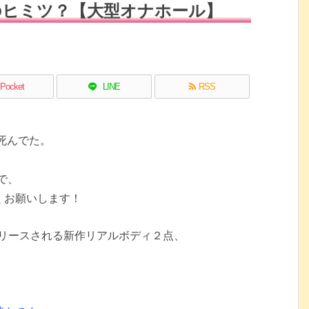
のヒミツ？【大型オナホール】
Pocket
LINE
RSS
死んでた。
で、
くお願いします！
リースされる新作リアルボディ２点、