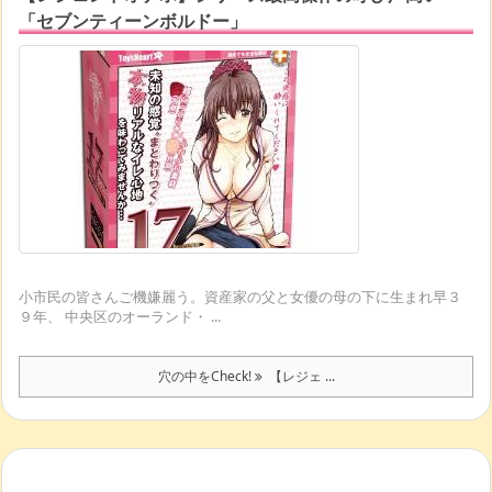
「セブンティーンボルドー」
小市民の皆さんご機嫌麗う。資産家の父と女優の母の下に生まれ早３
９年、 中央区のオーランド・ ...
穴の中をCheck!
【レジェ ...