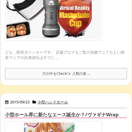
ども、館長ポリンキーです。 店舗ブログもご覧の浣腸マニアもとい館
長マニアの読者諸氏はすでに ...
穴の中をCheck!
人類の進 ...
2015/09/23
小型ハンドホール
小型ホール界に新たなエース誕生か？/ヴァギナWrap