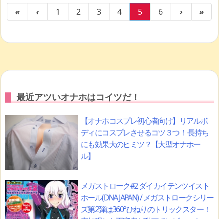
«
‹
1
2
3
4
5
6
›
»
最近アツいオナホはコイツだ！
【オナホコスプレ初心者向け】リアルボ
ディにコスプレさせるコツ３つ！ 長持ち
にも効果大のヒミツ？【大型オナホー
ル】
メガストローク#2 ダイカイテンツイスト
ホール(DNA JAPAN) / メガストロークシリー
ズ第2弾は360°ひねりのトリックスター！