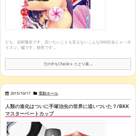
ども、反町隆史です。言いたいことも言えないこんなSNS社会じゃ～ポ
イズン。嘘です。館長です ...
穴の中をCheck!
たどり着 ...
2015/10/17
電動ホール
人類の進化はついに手塚治虫の世界に追いついた？/BKK
マスターベートカップ