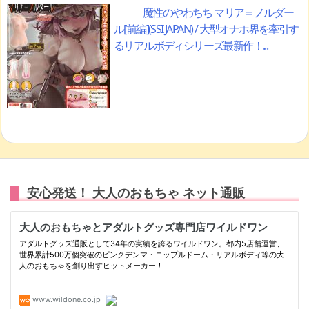
魔性のやわちち マリア＝ノルダー
ル[前編](SSI JAPAN) / 大型オナホ界を牽引す
るリアルボディシリーズ最新作！...
安心発送！ 大人のおもちゃ ネット通販