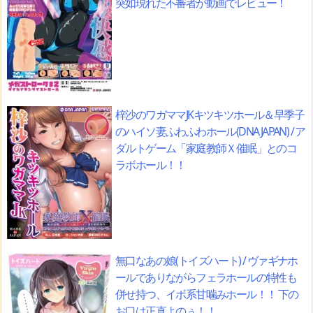
突如現れた不審者が動画でレビュー！
梓沙のワガママJKキツキツホール＆早季子
のハイソ妻ふわふわホール(DNA JAPAN) / ア
ダルトゲーム「家庭教師Ｘ催眠」とのコ
ラボホール！！
無口なあの娘(トイズハート) / ヴァギナホ
ールでありながらフェラホールの特性も
併せ持つ、イボ系甘噛みホール！！ 下の
お口は正直よのぅ！！