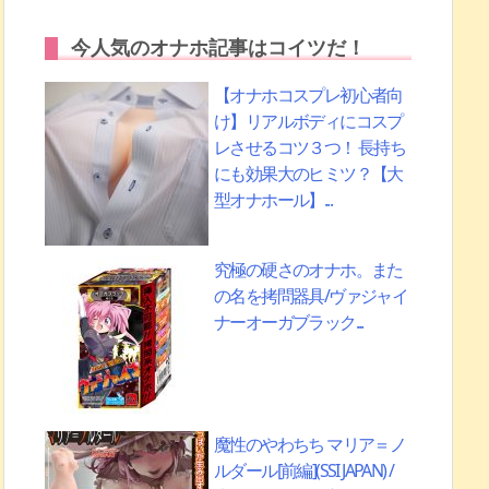
今人気のオナホ記事はコイツだ！
【オナホコスプレ初心者向
け】リアルボディにコスプ
レさせるコツ３つ！ 長持ち
にも効果大のヒミツ？【大
型オナホール】...
究極の硬さのオナホ。また
の名を拷問器具/ヴァジャイ
ナーオーガブラック...
魔性のやわちち マリア＝ノ
ルダール[前編](SSI JAPAN) /