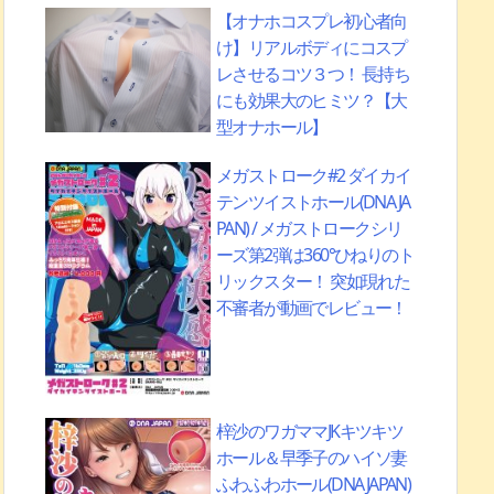
【オナホコスプレ初心者向
け】リアルボディにコスプ
レさせるコツ３つ！ 長持ち
にも効果大のヒミツ？【大
型オナホール】
メガストローク#2 ダイカイ
テンツイストホール(DNA JA
PAN) / メガストロークシリ
ーズ第2弾は360°ひねりのト
リックスター！ 突如現れた
不審者が動画でレビュー！
梓沙のワガママJKキツキツ
ホール＆早季子のハイソ妻
ふわふわホール(DNA JAPAN)