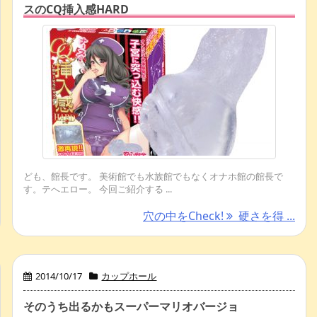
スのCQ挿入感HARD
ども、館長です。 美術館でも水族館でもなくオナホ館の館長で
す。テへエロー。 今回ご紹介する ...
穴の中をCheck!
硬さを得 ...
2014/10/17
カップホール
そのうち出るかもスーパーマリオバージョ