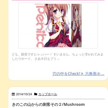
ども、館長ですヒャッハー！ すいません、ちょっと浮かれてみま
したウホーイ。 さあ今日もプリ ...
穴の中をCheck!
六角形ホ ...
2014/10/24
カップホール
きのこの山からの刺客その２/Mushroom