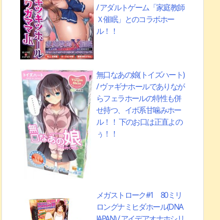
/ アダルトゲーム「家庭教師
Ｘ催眠」とのコラボホー
ル！！
無口なあの娘(トイズハート)
/ ヴァギナホールでありなが
らフェラホールの特性も併
せ持つ、イボ系甘噛みホー
ル！！ 下のお口は正直よの
ぅ！！
メガストローク#1 80ミリ
ロングナミヒダホール(DNA
JAPAN) / アイデアオナホシリ