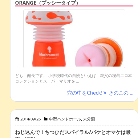
ORANGE（プッシータイプ）
ども、館長です。 小学校時代の自慢といえば、親父の秘蔵エロ本
コレクションとスーパーマリオを ...
穴の中をCheck!
きのこの ...
2014/09/26
中型ハンドホール
,
未分類
ねじ込んで！ちつひだスパイラル/パケとオマケは最