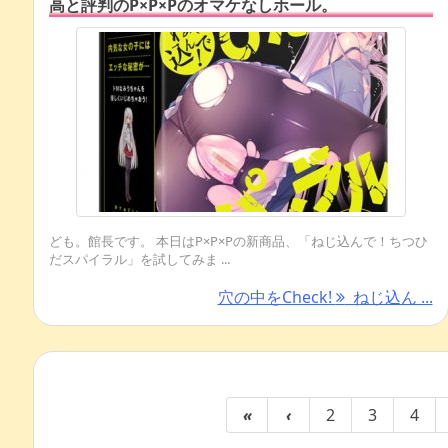
高と評判のP×P×Pのオマケなしホール。
ども。館長です。 本日はP×P×Pの新商品、「ねじ込んで！ちつひ
だスパイラル」を試してみま ...
穴の中をCheck!
ねじ込ん ...
«
‹
2
3
4