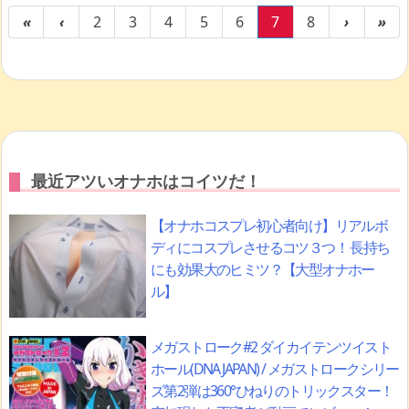
«
‹
2
3
4
5
6
7
8
›
»
最近アツいオナホはコイツだ！
【オナホコスプレ初心者向け】リアルボ
ディにコスプレさせるコツ３つ！ 長持ち
にも効果大のヒミツ？【大型オナホー
ル】
メガストローク#2 ダイカイテンツイスト
ホール(DNA JAPAN) / メガストロークシリー
ズ第2弾は360°ひねりのトリックスター！