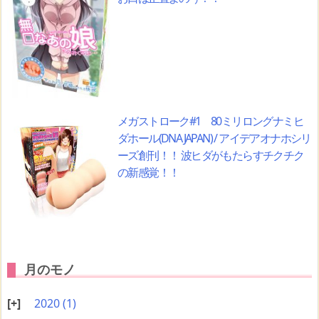
メガストローク#1 80ミリロングナミヒ
ダホール(DNA JAPAN) / アイデアオナホシリ
ーズ創刊！！ 波ヒダがもたらすチクチク
の新感覚！！
月のモノ
2020
(1)