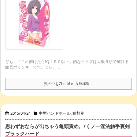
ども。「これ解けたらIQ１５０以上」的なクイズは大概５秒で解ける
館長ポリンキーです。コレ、 ...
穴の中をCheck!
３層構造 ...
2015/04/24
中型ハンドホール
,
種類別
思わずおならが出ちゃう亀頭責め。/くノ一淫法触手裏剣
ブラックハード