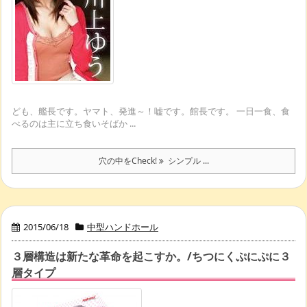
ども、艦長です。ヤマト、発進～！嘘です。館長です。 一日一食、食
べるのは主に立ち食いそばか ...
穴の中をCheck!
シンプル ...
2015/06/18
中型ハンドホール
３層構造は新たな革命を起こすか。/ちつにくぷにぷに３
層タイプ