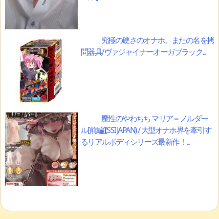
究極の硬さのオナホ。またの名を拷
問器具/ヴァジャイナーオーガブラック...
魔性のやわちち マリア＝ノルダー
ル[前編](SSI JAPAN) / 大型オナホ界を牽引す
るリアルボディシリーズ最新作！...