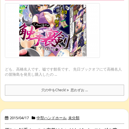
ども、高橋名人です。嘘です館長です。 先日ブックオフにて高橋名人
の冒険島を発見し購入したの ...
穴の中をCheck!
思わずお ...
2015/04/17
中型ハンドホール
,
未分類