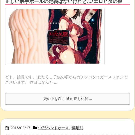
正しい触手ホールの定義はないけれど…/エロヒダの膣
ども、館長です。 わたくし子供の頃からガチンコタイガースファンで
ございます。 昨日はなんと ...
穴の中をCheck!
正しい触 ...
2015/03/17
中型ハンドホール
,
種類別