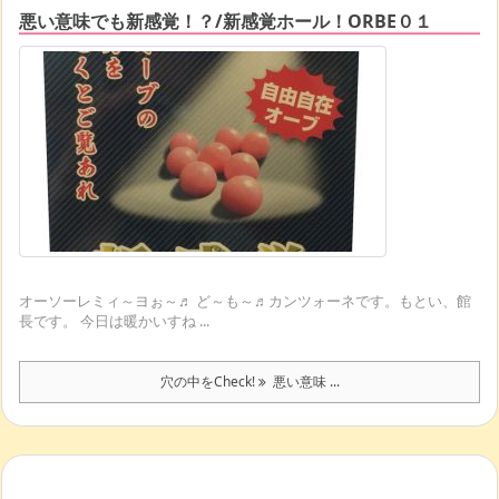
悪い意味でも新感覚！？/新感覚ホール！ORBE０１
オーソーレミィ～ヨぉ～♬ ど～も～♬カンツォーネです。もとい、館
長です。 今日は暖かいすね ...
穴の中をCheck!
悪い意味 ...