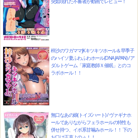
突如現れた不審者が動画でレビュー！
梓沙のワガママJKキツキツホール＆早季子
のハイソ妻ふわふわホール(DNA JAPAN) / ア
ダルトゲーム「家庭教師Ｘ催眠」とのコ
ラボホール！！
無口なあの娘(トイズハート) / ヴァギナホ
ールでありながらフェラホールの特性も
併せ持つ、イボ系甘噛みホール！！ 下の
お口は正直よのぅ！！