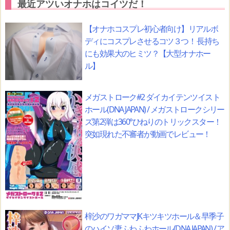
最近アツいオナホはコイツだ！
【オナホコスプレ初心者向け】リアルボ
ディにコスプレさせるコツ３つ！ 長持ち
にも効果大のヒミツ？【大型オナホー
ル】
メガストローク#2 ダイカイテンツイスト
ホール(DNA JAPAN) / メガストロークシリー
ズ第2弾は360°ひねりのトリックスター！
突如現れた不審者が動画でレビュー！
梓沙のワガママJKキツキツホール＆早季子
のハイソ妻ふわふわホール(DNA JAPAN) / ア