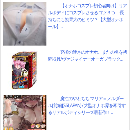
【オナホコスプレ初心者向け】リア
ルボディにコスプレさせるコツ３つ！ 長
持ちにも効果大のヒミツ？【大型オナホ
ール】...
究極の硬さのオナホ。またの名を拷
問器具/ヴァジャイナーオーガブラック...
魔性のやわちち マリア＝ノルダー
ル[前編](SSI JAPAN) / 大型オナホ界を牽引す
るリアルボディシリーズ最新作！...