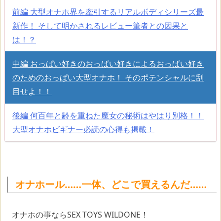
前編
大型オナホ界を牽引するリアルボディシリーズ最
新作！ そして明かされるレビュー筆者との因果と
は！？
中編
おっぱい好きのおっぱい好きによるおっぱい好き
のためのおっぱい大型オナホ！ そのポテンシャルに刮
目せよ！！
後編
何百年と齢を重ねた魔女の秘術はやはり別格！！
大型オナホビギナー必読の心得も掲載！
オナホール……一体、どこで買えるんだ……
オナホの事ならSEX TOYS WILDONE！