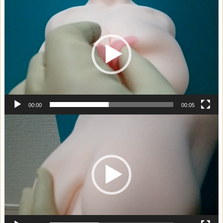
動
画
プ
レ
ー
ヤ
ー
00:00
00:05
動
画
プ
レ
ー
ヤ
ー