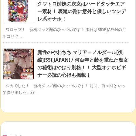
クワトロ姉妹の次女はハードタッチエア
ー素材！ 表題の割に意外と優しいツンデ
レ系オナホ！
ワロップ！ 新橋グッズ館のひっつめです！ 本日はRIDE JAPANのギ
チコリク ...
魔性のやわちち マリア＝ノルダール[後
編](SSI JAPAN) / 何百年と齢を重ねた魔女
の秘術はやはり別格！！ 大型オナホビギ
ナー必読の心得も掲載！
シカでした！ 新橋グッズ館のひっつめです！ 前回、前々回とやっ
て参りました、SS ...