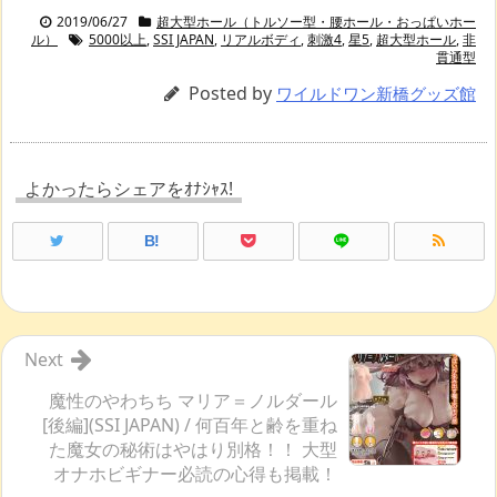
2019/06/27
超大型ホール（トルソー型・腰ホール・おっぱいホー
ル）
5000以上
,
SSI JAPAN
,
リアルボディ
,
刺激4
,
星5
,
超大型ホール
,
非
貫通型
Posted by
ワイルドワン新橋グッズ館
よかったらシェアをｵﾅｼｬｽ!
B!
Next
魔性のやわちち マリア＝ノルダール
[後編](SSI JAPAN) / 何百年と齢を重ね
た魔女の秘術はやはり別格！！ 大型
オナホビギナー必読の心得も掲載！