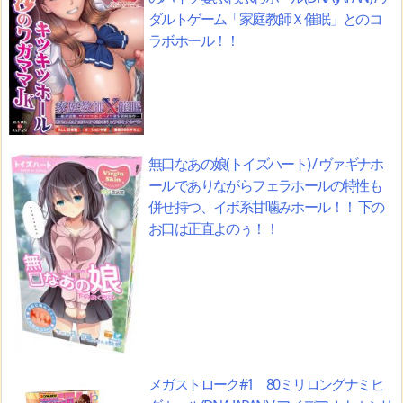
ダルトゲーム「家庭教師Ｘ催眠」とのコ
ラボホール！！
無口なあの娘(トイズハート) / ヴァギナホ
ールでありながらフェラホールの特性も
併せ持つ、イボ系甘噛みホール！！ 下の
お口は正直よのぅ！！
メガストローク#1 80ミリロングナミヒ