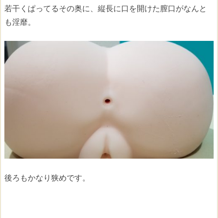
若干くぱってるその奥に、縦長に口を開けた膣口がなんと
も淫靡。
後ろもかなり狭めです。