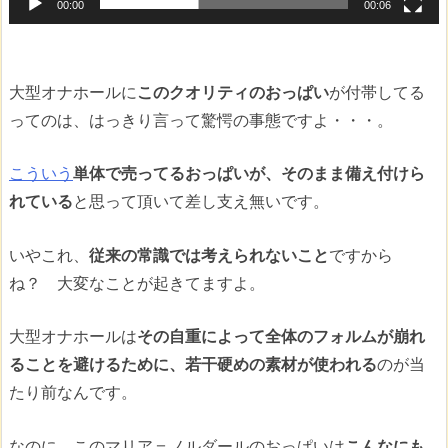
00:00
00:06
大型オナホールに
このクオリティのおっぱい
が付帯してる
ってのは、はっきり言って驚愕の事態ですよ・・・。
こういう
単体で売ってるおっぱいが、そのまま備え付けら
れている
と思って頂いて差し支え無いです。
いやこれ、
従来の常識では考えられないこと
ですから
ね？ 大変なことが起きてますよ。
大型オナホールは
その自重によって全体のフォルムが崩れ
ることを避けるために、若干硬めの素材が使われる
のが当
たり前なんです。
なのに、このマリア＝ノルダールのおっぱいは
こんなにも