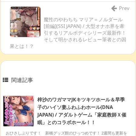
Prev
魔性のやわちち マリア＝ノルダール
[前編](SSI JAPAN) / 大型オナホ界を牽
引するリアルボディシリーズ最新作！
そして明かされるレビュー筆者との因
果とは！？
関連記事
梓沙のワガママJKキツキツホール＆早季
子のハイソ妻ふわふわホール(DNA
JAPAN) / アダルトゲーム「家庭教師Ｘ催
眠」とのコラボホール！！
おひさしぶりです！ 新橋グッズ館のひっつめです！ 2週間も更新を