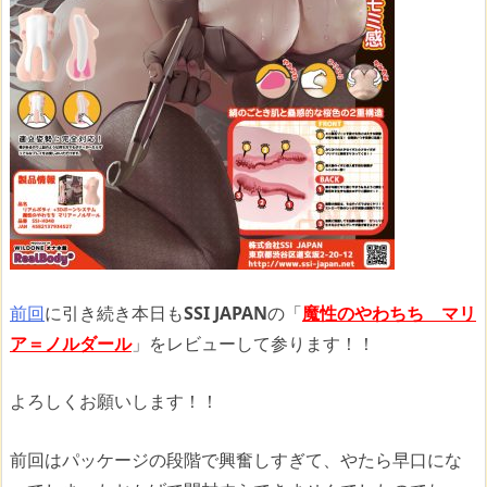
前回
に引き続き本日も
SSI JAPAN
の「
魔性のやわちち マリ
ア＝ノルダール
」をレビューして参ります！！
よろしくお願いします！！
前回はパッケージの段階で興奮しすぎて、やたら早口にな