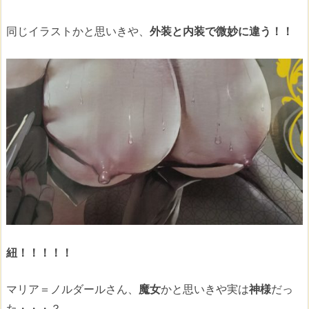
同じイラストかと思いきや、
外装と内装で微妙に違う！！
紐！！！！！
マリア＝ノルダールさん、
魔女
かと思いきや実は
神様
だっ
た・・・？